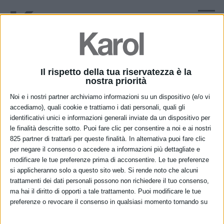
ITA
AGENZIE
Il rispetto della tua riservatezza è la
nostra priorità
ITALIA
Noi e i nostri partner archiviamo informazioni su un dispositivo (e/o vi
ESTERO
accediamo), quali cookie e trattiamo i dati personali, quali gli
identificativi unici e informazioni generali inviate da un dispositivo per
le finalità descritte sotto. Puoi fare clic per consentire a noi e ai nostri
825 partner di trattarli per queste finalità. In alternativa puoi fare clic
per negare il consenso o accedere a informazioni più dettagliate e
Company
modificare le tue preferenze prima di acconsentire. Le tue preferenze
si applicheranno solo a questo sito web. Si rende noto che alcuni
About us
trattamenti dei dati personali possono non richiedere il tuo consenso,
News
ma hai il diritto di opporti a tale trattamento. Puoi modificare le tue
Press
preferenze o revocare il consenso in qualsiasi momento tornando su
questo sito e facendo clic sul pulsante "Privacy" in fondo alla pagina
Newsletter
web.