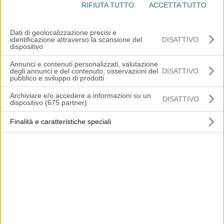
RIFIUTA TUTTO
ACCETTA TUTTO
Contattaci
Downloads
Dati di geolocalizzazione precisi e
identificazione attraverso la scansione del
DISATTIVO
Cataloghi
dispositivo
Info Tecniche
Annunci e contenuti personalizzati, valutazione
degli annunci e del contenuto, osservazioni del
DISATTIVO
Support
pubblico e sviluppo di prodotti
Agenzie
Archiviare e/o accedere a informazioni su un
DISATTIVO
dispositivo (675 partner)
Finalità e caratteristiche speciali
Seguici su:
Siamo anche presenti su: